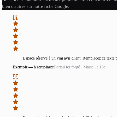
bien d'autres sur notre fiche Google.
Espace réservé à un vrai avis client. Remplacez ce texte p
Exemple — à remplacer
Portail fer forgé
·
Marseille 13e