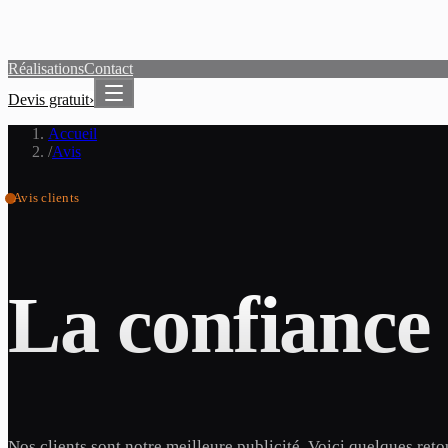
Réalisations
Contact
Devis gratuit
›
Accueil
/
Avis
Avis clients
La confiance 
Nos clients sont notre meilleure publicité. Voici quelques ret