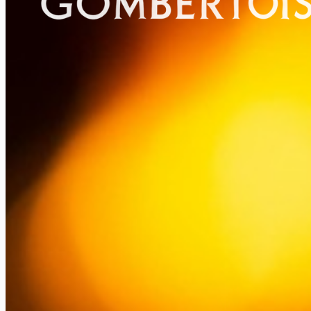
Ferronnier d'art & métallier ·
Château-Gombert
, Marseille · depuis
19
Château-Gombert
13013
Marseille
07 69 40 21 88
contact@ateliergombertois.fr
Savoir-faire
Portails fer forgé
Garde-corps & rampes
Escaliers
Verrières
Grilles de défense
Pergolas & marquises
Mobilier & création