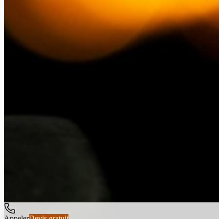
Zones d'intervention
Château-Gombert
Marseille 13e
La Rose
Saint-Jérôme
Les Olives
Plan-de-Cuques
Allauch
Septèmes-les-Vallons
Atelier
Réalisations
Avis clients
Contact & devis
Mentions légales
©
2026
Atelier Gombertois
· Tous droits réservés
Ferronnerie d'art à 
Appeler
Devis gratuit