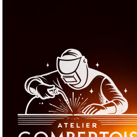
On met le même soin dans chaque ouvrage. Décrivez-nous votre projet
Demander mon devis gratuit
07 69 40 21 88