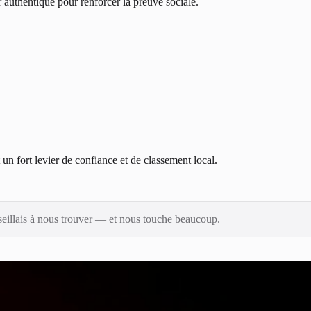
r authentique pour renforcer la preuve sociale.
t un fort levier de confiance et de classement local.
seillais à nous trouver — et nous touche beaucoup.
client satisfait ?