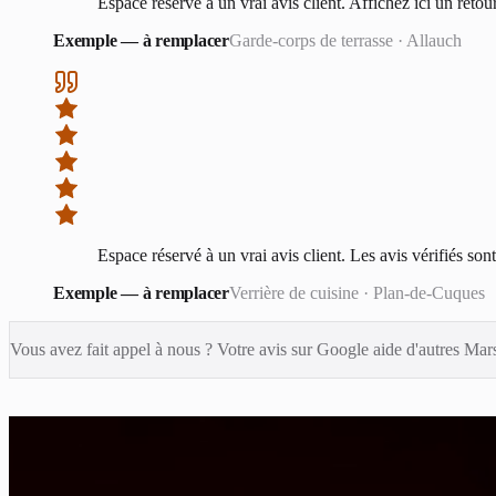
Espace réservé à un vrai avis client. Affichez ici un retou
Exemple — à remplacer
Garde-corps de terrasse
·
Allauch
Espace réservé à un vrai avis client. Les avis vérifiés son
Exemple — à remplacer
Verrière de cuisine
·
Plan-de-Cuques
Vous avez fait appel à nous ? Votre avis sur Google aide d'autres Mar
Envie d'être notre prochain 