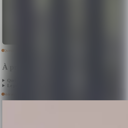
Questions fréquentes
À propos de
portails fer forgé
.
Quel délai pour un portail fer forgé sur mesure ?
+
Le portail est-il protégé contre la rouille ?
+
Voir aussi
0
2
Garde-corps & rampes