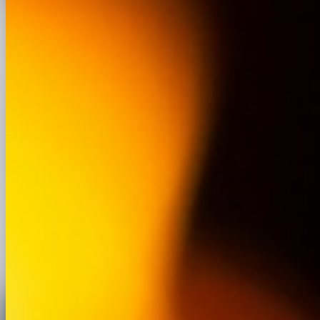
Escaliers
Verrières
Grilles de défense
Pergolas & marquises
Mobilier & création
Zones d'intervention
Château-Gombert
Marseille 13e
La Rose
Saint-Jérôme
Les Olives
Plan-de-Cuques
Allauch
Septèmes-les-Vallons
Atelier
Réalisations
Avis clients
Contact & devis
Mentions légales