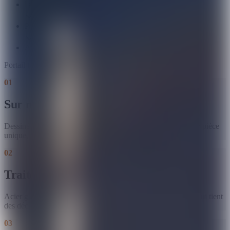
Devis gratuit
Pose comprise
Atelier depuis 1970
Portail fer forgé
—
à partir de ~350 €/m²
0
1
Sur mesure intégral
Dessiné pour vos dimensions et le style de votre façade : une pièce
unique, faite pour chez vous.
0
2
Traité pour durer
Acier galvanisé puis thermolaqué : protection anticorrosion qui tient
des décennies sous le climat méditerranéen.
0
3