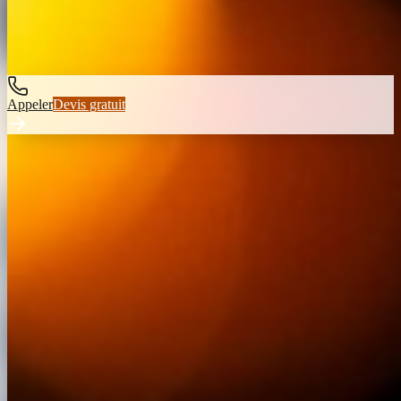
©
2026
Atelier Gombertois
· Tous droits réservés
Ferronnerie d'art à
Marseille depuis
1970
Appeler
Devis gratuit