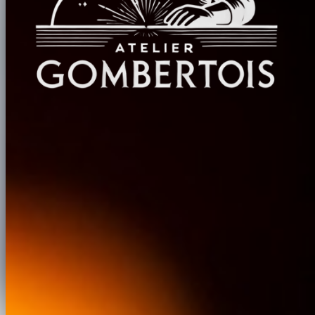
Ferronnier d'art & métallier ·
Château-Gombert
, Marseille · depuis
1970
Château-Gombert
13013
Marseille
07 69 40 21 88
contact@ateliergombertois.fr
Savoir-faire
Portails fer forgé
Garde-corps & rampes