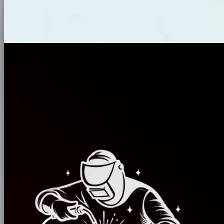
Mobilier & création métal
Un projet de portails fer forgé ?
Étude et devis gratuits, sans engagement. Nous nous déplaçons pour
relever les cotes et comprendre votre projet.
Demander mon devis gratuit
07 69 40 21 88