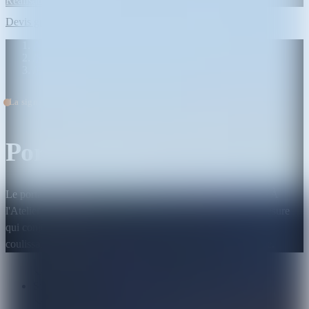
Réalisations
Contact
Devis gratuit
›
Accueil
/
Savoir-faire
/
Portails fer forgé
La signature de votre entrée
Portails en fer forgé
Le portail est la première chose que l'on voit d'une propriété. À
l'Atelier Gombertois, nous forgeons des portails en fer sur mesure
qui conjuguent sécurité, longévité et caractère — battants ou
coulissants, motorisés ou manuels, dessinés pour votre façade.
Sur mesure intégral