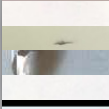
0
3
Escaliers métalliques
0
4
Verrières d'atelier
0
5
Grilles de défense & sécurité
0
6
Pergolas & marquises
0
7